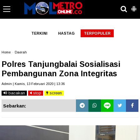
-->
TERKINI
HASTAG
TERPOPULER
Home
»
Daerah
Polres Tanjungbalai Sosialisasi
Pembangunan Zona Integritas
Admin | Kamis, 13 Februari 2020 | 13:36
bacakan
stop
screen
Sebarkan: