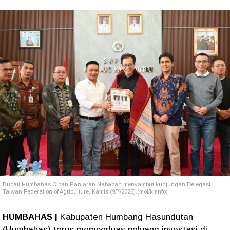
Bupati Humbahas Oloan Paniaran Nababan menyambut kunjungan Delegasi
Taiwan Federation of Agriculture, Kamis (9/7/2026).(mol/kmnfo)
HUMBAHAS |
Kabupaten Humbang Hasundutan
(Humbahas) terus memperluas peluang investasi di