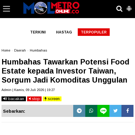
-->
TERKINI
HASTAG
TERPOPULER
Home
»
Daerah
»
Humbahas
Humbahas Tawarkan Potensi Food
Estate kepada Investor Taiwan,
Sorgum Jadi Komoditas Unggulan
Admin | Kamis, 09 Juli 2026 | 19:27
bacakan
stop
screen
Sebarkan: