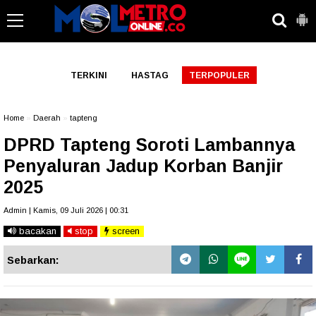
-->
TERKINI
HASTAG
TERPOPULER
Home
»
Daerah
»
tapteng
DPRD Tapteng Soroti Lambannya
Penyaluran Jadup Korban Banjir
2025
Admin | Kamis, 09 Juli 2026 | 00:31
bacakan
stop
screen
Sebarkan: