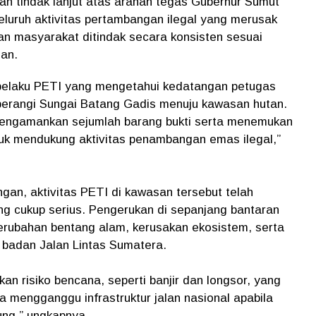
n tindak lanjut atas arahan tegas Gubernur Sumut
luruh aktivitas pertambangan ilegal yang merusak
 masyarakat ditindak secara konsisten sesuai
an.
a pelaku PETI yang mengetahui kedatangan petugas
berangi Sungai Batang Gadis menuju kawasan hutan.
mengamankan sejumlah barang bukti serta menemukan
tuk mendukung aktivitas penambangan emas ilegal,”
gan, aktivitas PETI di kawasan tersebut telah
g cukup serius. Pengerukan di sepanjang bantaran
rubahan bentang alam, kerusakan ekosistem, serta
 badan Jalan Lintas Sumatera.
an risiko bencana, seperti banjir dan longsor, yang
mengganggu infrastruktur jalan nasional apabila
sung,” ungkapnya.