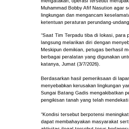
mengatakan, operasi tersebut merupaka
Muhammad Bobby Afif Nasution agar se
lingkungan dan mengancam keselamatan
ketentuan peraturan perundang-undang
“Saat Tim Terpadu tiba di lokasi, par
langsung melarikan diri dengan menye
Meskipun demikian, petugas berhasil 
berbagai peralatan yang digunakan un
katanya, Jumat (3/7/2026).
Berdasarkan hasil pemeriksaan di lapan
menyebabkan kerusakan lingkungan yan
Sungai Batang Gadis mengakibatkan pe
pengikisan tanah yang telah mendekati
“Kondisi tersebut berpotensi meningkatk
dapat membahayakan masyarakat serta 
aktivitas ilegal tersebut terus berlang