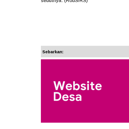
sebutnya. (RobS/RS)
Sebarkan: