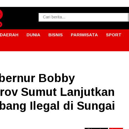
DAERAH
DUNIA
BISNIS
PARIWISATA
SPORT
bernur Bobby
rov Sumut Lanjutkan
ang Ilegal di Sungai