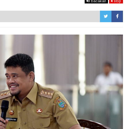
bacakan
stop