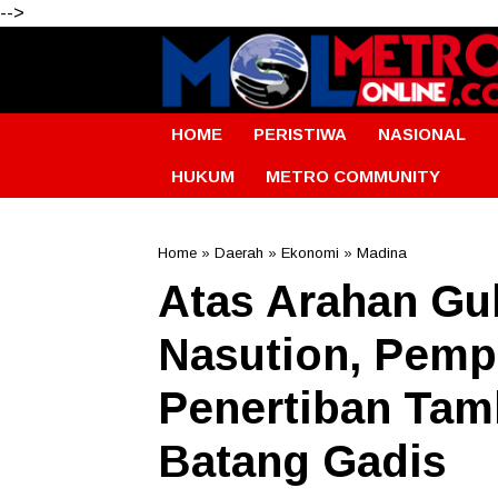
-->
HOME
PERISTIWA
NASIONAL
HUKUM
METRO COMMUNITY
Home
»
Daerah
»
Ekonomi
»
Madina
Atas Arahan Gu
Nasution, Pemp
Penertiban Tamb
Batang Gadis