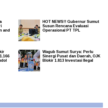
a
HOT NEWS!! Gubernur Sumut
i
Susun Rencana Evaluasi
n and
Operasional PT TPL
kir
Wagub Sumut Surya: Perlu
11.166
Sinergi Pusat dan Daerah, OJK
udol
Blokir 1.813 Investasi Ilegal