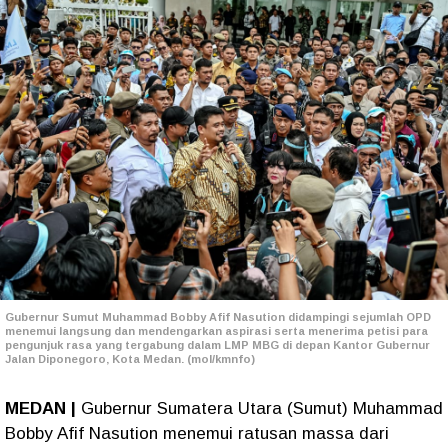
Gubernur Sumut Muhammad Bobby Afif Nasution didampingi sejumlah OPD
menemui langsung dan mendengarkan aspirasi serta menerima petisi para
pengunjuk rasa yang tergabung dalam LMP MBG di depan Kantor Gubernur
Jalan Diponegoro, Kota Medan. (mol/kmnfo)
MEDAN |
Gubernur Sumatera Utara (Sumut) Muhammad
Bobby Afif Nasution menemui ratusan massa dari