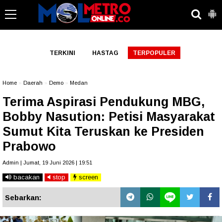
-->
TERKINI
HASTAG
TERPOPULER
Home
»
Daerah
»
Demo
»
Medan
Terima Aspirasi Pendukung MBG,
Bobby Nasution: Petisi Masyarakat
Sumut Kita Teruskan ke Presiden
Prabowo
Admin | Jumat, 19 Juni 2026 | 19:51
bacakan
stop
screen
Sebarkan: