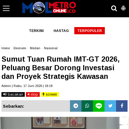
-->
TERKINI
HASTAG
TERPOPULER
Home
»
Ekonomi
»
Medan
»
Nasional
Sumut Tuan Rumah IMT-GT 2026,
Peluang Besar Dorong Investasi
dan Proyek Strategis Kawasan
Admin | Rabu, 17 Juni 2026 | 18:18
bacakan
stop
screen
Sebarkan: