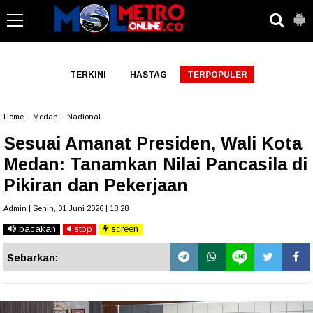
-->
TERKINI
HASTAG
TERPOPULER
Home
»
Medan
»
Nadional
Sesuai Amanat Presiden, Wali Kota
Medan: Tanamkan Nilai Pancasila di
Pikiran dan Pekerjaan
Admin | Senin, 01 Juni 2026 | 18:28
bacakan
stop
screen
Sebarkan: