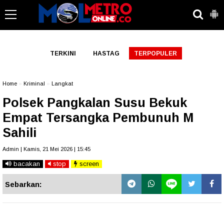
-->
TERKINI
HASTAG
TERPOPULER
Home
»
Kriminal
»
Langkat
Polsek Pangkalan Susu Bekuk
Empat Tersangka Pembunuh M
Sahili
Admin | Kamis, 21 Mei 2026 | 15:45
bacakan
stop
screen
Sebarkan: