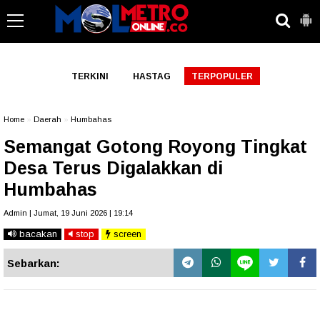
-->
TERKINI
HASTAG
TERPOPULER
Home
»
Daerah
»
Humbahas
Semangat Gotong Royong Tingkat
Desa Terus Digalakkan di
Humbahas
Admin | Jumat, 19 Juni 2026 | 19:14
bacakan
stop
screen
Sebarkan: