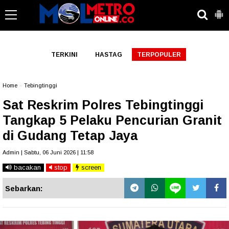
-->
TERKINI
HASTAG
TERPOPULER
Home
»
Tebingtinggi
Sat Reskrim Polres Tebingtinggi
Tangkap 5 Pelaku Pencurian Granit
di Gudang Tetap Jaya
Admin | Sabtu, 06 Juni 2026 | 11:58
bacakan
stop
screen
Sebarkan: