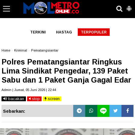
-->
TERKINI
HASTAG
TERPOPULER
Home
»
Kriminal
»
Pematangsiantar
Polres Pematangsiantar Ringkus
Lima Sindikat Pengedar, 139 Paket
Sabu dan 1 Paket Ganja Gagal Edar
Admin | Jumat, 05 Juni 2026 | 22:44
bacakan
stop
screen
Sebarkan: