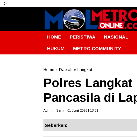
-->
HOME
PERISTIWA
NASIONAL
HUKUM
METRO COMMUNITY
Home
»
Daerah
»
Langkat
Polres Langkat 
Pancasila di L
Admin | Senin, 01 Juni 2026 | 13:51
Sebarkan: