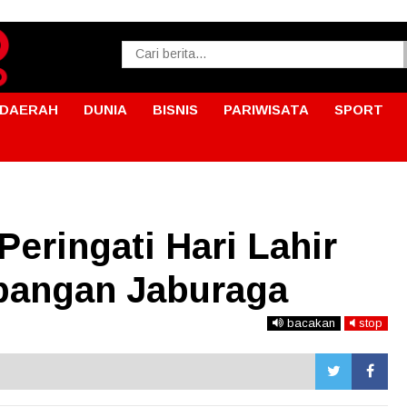
DAERAH
DUNIA
BISNIS
PARIWISATA
SPORT
Peringati Hari Lahir
apangan Jaburaga
bacakan
stop