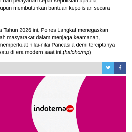
 dan pelayanan cepat Kepolisian apabila
pun membutuhkan bantuan kepolisian secara
ila Tahun 2026 ini, Polres Langkat menegaskan
ngah masyarakat dalam menjaga keamanan,
emperkuat nilai-nilai Pancasila demi terciptanya
tu di era modern saat ini.(
haloho/mp
)