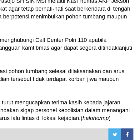
Prasojo SH SIK MSi melalui Kasi Humas AKP Jekson
 agar tetap berhati-hati saat berkendara di tengah
na berpotensi menimbulkan pohon tumbang maupun
 menghubungi Call Center Polri 110 apabila
ngguan kamtibmas agar dapat segera ditindaklanjuti
asi pohon tumbang selesai dilaksanakan dan arus
adian tersebut tidak terdapat korban jiwa maupun
 turut mengucapkan terima kasih kepada jajaran
tindakan sigap personel kepolisian dalam menangani
 lalu lintas di lokasi kejadian.(
haloho/mp
)