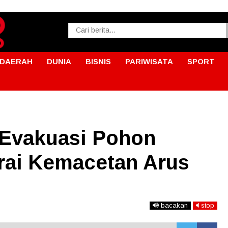
DAERAH
DUNIA
BISNIS
PARIWISATA
SPORT
 Evakuasi Pohon
rai Kemacetan Arus
bacakan
stop