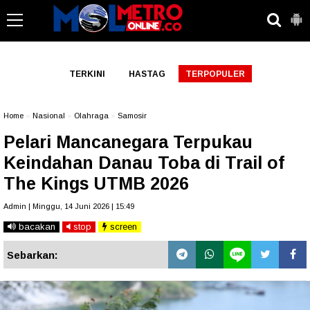
-->
TERKINI
HASTAG
TERPOPULER
Home
»
Nasional
»
Olahraga
»
Samosir
Pelari Mancanegara Terpukau
Keindahan Danau Toba di Trail of
The Kings UTMB 2026
Admin | Minggu, 14 Juni 2026 | 15:49
bacakan
stop
screen
Sebarkan: