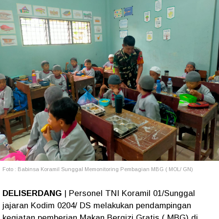
Foto : Babinsa Koramil Sunggal Memonitoring Pembagian MBG ( MOL/ GN)
DELISERDANG
| Personel TNI Koramil 01/Sunggal
jajaran Kodim 0204/ DS melakukan pendampingan
kegiatan pemberian Makan Bergizi Gratis ( MBG) di