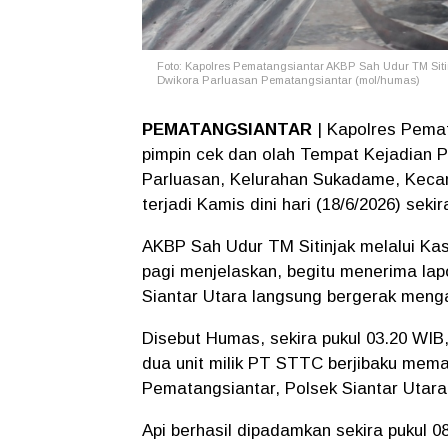
Foto: Kapolres Pematangsiantar AKBP Sah Udur TM Sit
Dwikora Parluasan Pematangsiantar (mol/humas)
PEMATANGSIANTAR
| Kapolres Pema
pimpin cek dan olah Tempat Kejadian P
Parluasan, Kelurahan Sukadame, Kecam
terjadi Kamis dini hari (18/6/2026) seki
AKBP Sah Udur TM Sitinjak melalui Kas
pagi menjelaskan, begitu menerima lap
Siantar Utara langsung bergerak meng
Disebut Humas, sekira pukul 03.20 WI
dua unit milik PT STTC berjibaku mem
Pematangsiantar, Polsek Siantar Utar
Api berhasil dipadamkan sekira pukul 0