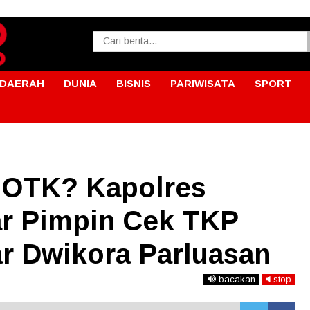
DAERAH
DUNIA
BISNIS
PARIWISATA
SPORT
 OTK? Kapolres
r Pimpin Cek TKP
r Dwikora Parluasan
bacakan
stop