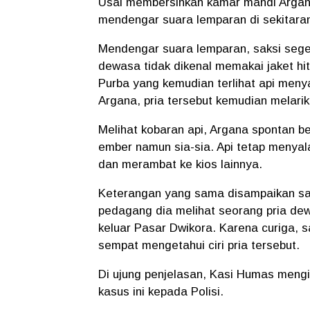
Usai membersihkan kamar mandi Argan
mendengar suara lemparan di sekitaran
Mendengar suara lemparan, saksi sege
dewasa tidak dikenal memakai jaket hi
Purba yang kemudian terlihat api meny
Argana, pria tersebut kemudian melari
Melihat kobaran api, Argana spontan
ember namun sia-sia. Api tetap meny
dan merambat ke kios lainnya.
Keterangan yang sama disampaikan sak
pedagang dia melihat seorang pria dew
keluar Pasar Dwikora. Karena curiga, s
sempat mengetahui ciri pria tersebut.
Di ujung penjelasan, Kasi Humas meng
kasus ini kepada Polisi.