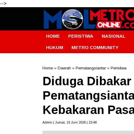
-->
HOME
PERISTIWA
NASIONAL
HUKUM
METRO COMMUNITY
Home
»
Daerah
»
Pematangsiantar
»
Peristiwa
Diduga Dibakar
Pematangsianta
Kebakaran Pasa
Admin | Jumat, 19 Juni 2026 | 23:48