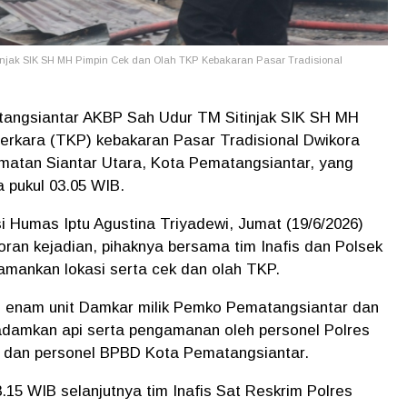
injak SIK SH MH Pimpin Cek dan Olah TKP Kebakaran Pasar Tradisional
tangsiantar AKBP Sah Udur TM Sitinjak SIK SH MH
erkara (TKP) kebakaran Pasar Tradisional Dwikora
atan Siantar Utara, Kota Pematangsiantar, yang
ra pukul 03.05 WIB.
i Humas Iptu Agustina Triyadewi, Jumat (19/6/2026)
oran kejadian, pihaknya bersama tim Inafis dan Polsek
amankan lokasi serta cek dan olah TKP.
B, enam unit Damkar milik Pemko Pematangsiantar dan
adamkan api serta pengamanan oleh personel Polres
a dan personel BPBD Kota Pematangsiantar.
8.15 WIB selanjutnya tim Inafis Sat Reskrim Polres