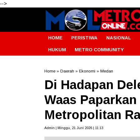
-->
HOME
PERISTIWA
NASIONAL
HUKUM
METRO COMMUNITY
Home
»
Daerah
»
Ekonomi
»
Medan
Di Hadapan Del
Waas Paparkan
Metropolitan R
Admin | Minggu, 21 Juni 2026 | 11:13