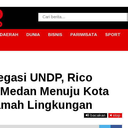
DAERAH
DUNIA
BISNIS
PARIWISATA
SPORT
egasi UNDP, Rico
 Medan Menuju Kota
amah Lingkungan
bacakan
stop