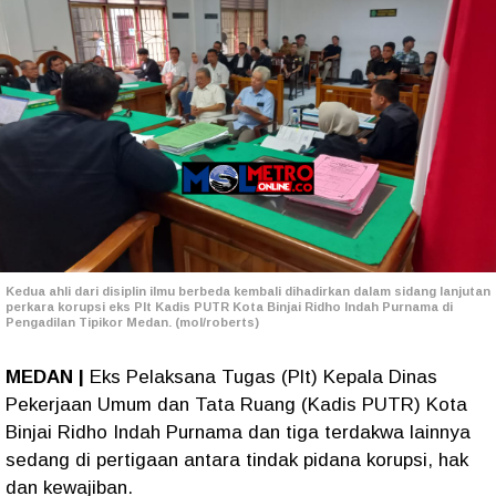
Kedua ahli dari disiplin ilmu berbeda kembali dihadirkan dalam sidang lanjutan
perkara korupsi eks Plt Kadis PUTR Kota Binjai Ridho Indah Purnama di
Pengadilan Tipikor Medan. (mol/roberts)
MEDAN |
Eks Pelaksana Tugas (Plt) Kepala Dinas
Pekerjaan Umum dan Tata Ruang (Kadis PUTR) Kota
Binjai Ridho Indah Purnama dan tiga terdakwa lainnya
sedang di pertigaan antara tindak pidana korupsi, hak
dan kewajiban.