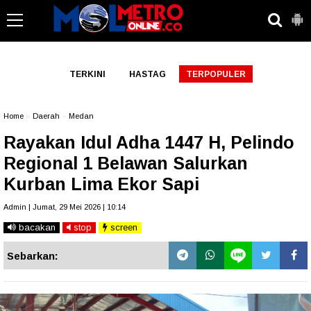
-->
TERKINI
HASTAG
TERPOPULER
Home
»
Daerah
»
Medan
Rayakan Idul Adha 1447 H, Pelindo
Regional 1 Belawan Salurkan
Kurban Lima Ekor Sapi
Admin | Jumat, 29 Mei 2026 | 10:14
bacakan
stop
screen
Sebarkan: