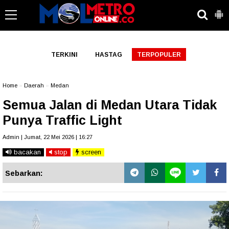
-->
TERKINI
HASTAG
TERPOPULER
Home
»
Daerah
»
Medan
Semua Jalan di Medan Utara Tidak
Punya Traffic Light
Admin | Jumat, 22 Mei 2026 | 16:27
bacakan
stop
screen
Sebarkan: