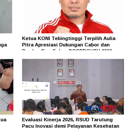
Ketua KONI Tebingtinggi Terpilih Aulia
uga
Pitra Apresiasi Dukungan Cabor dan
Pemko, Siap Fokus PORPROVSU 2026
tua
Evaluasi Kinerja 2026, RSUD Tarutung
Pacu Inovasi demi Pelayanan Kesehatan