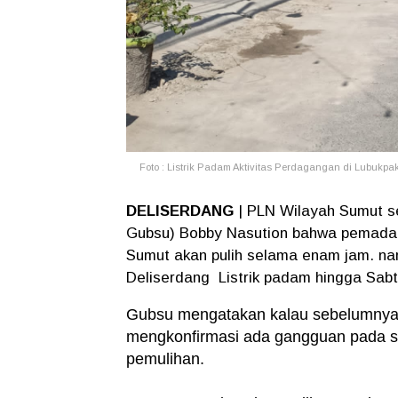
Foto : Listrik Padam Aktivitas Perdagangan di Lubukp
DELISERDANG
| PLN Wilayah Sumut se
Gubsu) Bobby Nasution bahwa pemadama
Sumut akan pulih selama enam jam. n
Deliserdang Listrik padam hingga Sabt
Gubsu mengatakan kalau sebelumnya
mengkonfirmasi ada gangguan pada s
pemulihan.