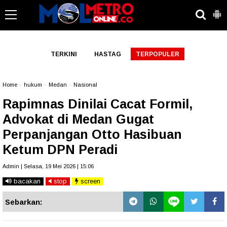
-->
TERKINI
HASTAG
TERPOPULER
Home
»
hukum
»
Medan
»
Nasional
Rapimnas Dinilai Cacat Formil,
Advokat di Medan Gugat
Perpanjangan Otto Hasibuan
Ketum DPN Peradi
Admin | Selasa, 19 Mei 2026 | 15:06
bacakan
stop
screen
Sebarkan: