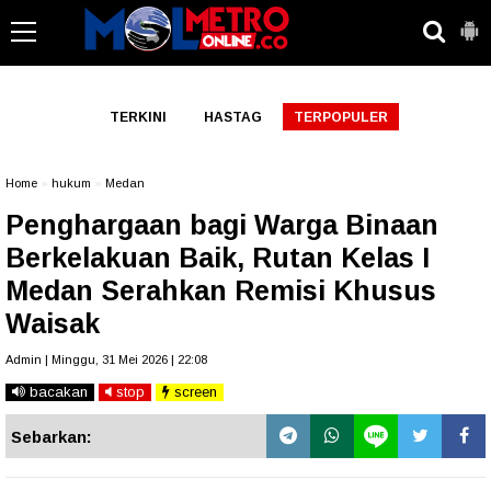
-->
TERKINI
HASTAG
TERPOPULER
Home
»
hukum
»
Medan
Penghargaan bagi Warga Binaan
Berkelakuan Baik, Rutan Kelas I
Medan Serahkan Remisi Khusus
Waisak
Admin | Minggu, 31 Mei 2026 | 22:08
bacakan
stop
screen
Sebarkan: