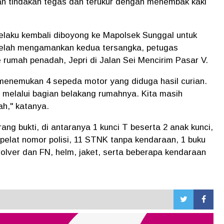
an tindakan tegas dan terukur dengan menembak kaki
laku kembali diboyong ke Mapolsek Sunggal untuk
Setelah mengamankan kedua tersangka, petugas
umah penadah, Jepri di Jalan Sei Mencirim Pasar V.
 menemukan 4 sepeda motor yang diduga hasil curian.
i melalui bagian belakang rumahnya. Kita masih
h," katanya.
ng bukti, di antaranya 1 kunci T beserta 2 anak kunci,
pelat nomor polisi, 11 STNK tanpa kendaraan, 1 buku
volver dan FN, helm, jaket, serta beberapa kendaraan