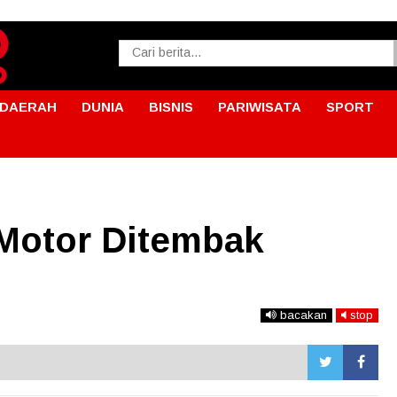
DAERAH
DUNIA
BISNIS
PARIWISATA
SPORT
Motor Ditembak
bacakan
stop