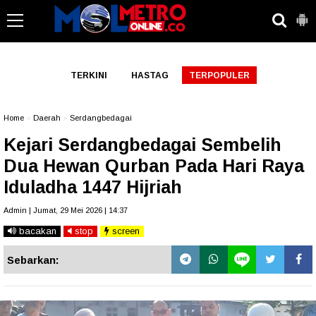
-->
TERKINI
HASTAG
TERPOPULER
Home
»
Daerah
»
Serdangbedagai
Kejari Serdangbedagai Sembelih
Dua Hewan Qurban Pada Hari Raya
Iduladha 1447 Hijriah
Admin | Jumat, 29 Mei 2026 | 14:37
bacakan
stop
screen
Sebarkan: