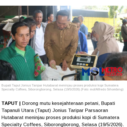
Bupati Taput Jonius Taripar Hutabarat meninjau proses produksi kopi Sumatera
Specialty Coffees, Siborongborong, Selasa (19/5/2026).(Foto: mol/Alfredo Sihombing)
TAPUT |
Dorong mutu kesejahteraan petani, Bupati
Tapanuli Utara (Taput) Jonius Taripar Parsaoran
Hutabarat meninjau proses produksi kopi di Sumatera
Specialty Coffees, Siborongborong, Selasa (19/5/2026).