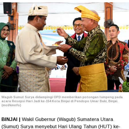
Wagub Sumut Surya didampingi OPD memberikan potongan tumpeng pada
acara Resepsi Hari Jadi ke-154 Kota Binjai di Pendopo Umar Baki, Binjai.
(mol/kmnfo)
BINJAI |
Wakil Gubernur (Wagub) Sumatera Utara
(Sumut) Surya menyebut Hari Ulang Tahun (HUT) ke-