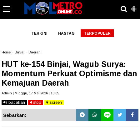
-->
TERKINI
HASTAG
TERPOPULER
Home
»
Binjai
»
Daerah
HUT ke-154 Binjai, Wagub Surya:
Momentum Perkuat Optimisme dan
Kemajuan Daerah
Admin | Minggu, 17 Mei 2026 | 18:05
bacakan
stop
screen
Sebarkan: