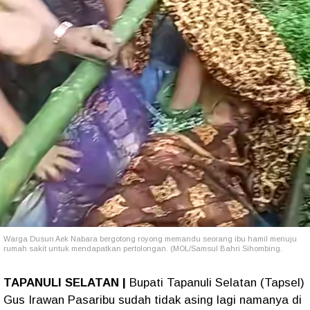
Warga Dusun Aek Nabara bergotong royong memandu seorang ibu hamil menuju
rumah sakit untuk mendapatkan pertolongan. (MOL/Samsul Bahri Sihombing.
TAPANULI SELATAN |
Bupati Tapanuli Selatan (Tapsel)
Gus Irawan Pasaribu sudah tidak asing lagi namanya di