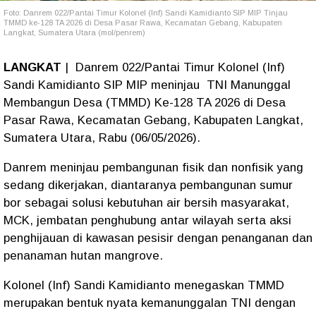
Foto: Danrem 022/Pantai Timur Kolonel (Inf) Sandi Kamidianto SIP MIP Tinjau
TMMD ke-128 TA 2026 di Desa Pasar Rawa, Kecamatan Gebang, Kabupaten
Langkat, Sumatera Utara (mol/penrem)
LANGKAT
| Danrem 022/Pantai Timur Kolonel (Inf)
Sandi Kamidianto SIP MIP meninjau TNI Manunggal
Membangun Desa (TMMD) Ke-128 TA 2026 di Desa
Pasar Rawa, Kecamatan Gebang, Kabupaten Langkat,
Sumatera Utara, Rabu (06/05/2026).
Danrem meninjau pembangunan fisik dan nonfisik yang
sedang dikerjakan, diantaranya pembangunan sumur
bor sebagai solusi kebutuhan air bersih masyarakat,
MCK, jembatan penghubung antar wilayah serta aksi
penghijauan di kawasan pesisir dengan penanganan dan
penanaman hutan mangrove.
Kolonel (Inf) Sandi Kamidianto menegaskan TMMD
merupakan bentuk nyata kemanunggalan TNI dengan