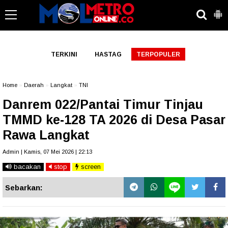
-->
TERKINI
HASTAG
TERPOPULER
Home
»
Daerah
»
Langkat
»
TNI
Danrem 022/Pantai Timur Tinjau
TMMD ke-128 TA 2026 di Desa Pasar
Rawa Langkat
Admin | Kamis, 07 Mei 2026 | 22:13
bacakan
stop
screen
Sebarkan: