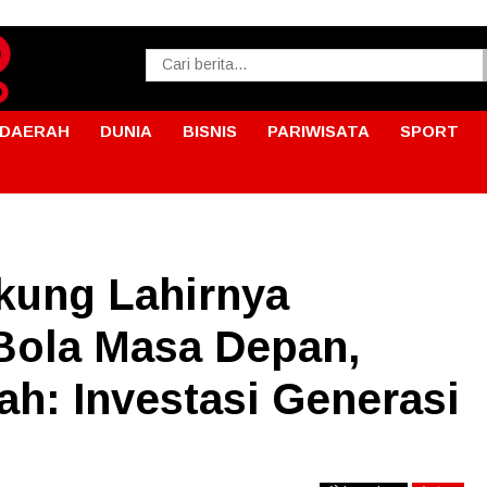
DAERAH
DUNIA
BISNIS
PARIWISATA
SPORT
kung Lahirnya
Bola Masa Depan,
h: Investasi Generasi