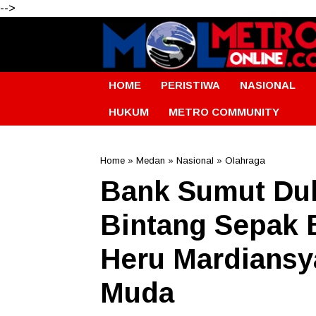
-->
HOME
PERISTIWA
NASIONAL
HUKUM
METRO COMMUNITY
Home
»
Medan
»
Nasional
»
Olahraga
Bank Sumut Du
Bintang Sepak 
Heru Mardiansya
Muda