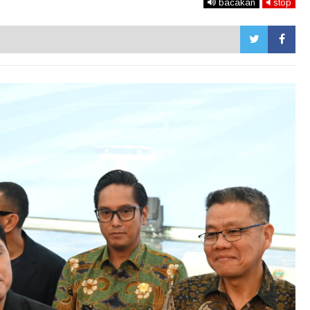
bacakan
stop