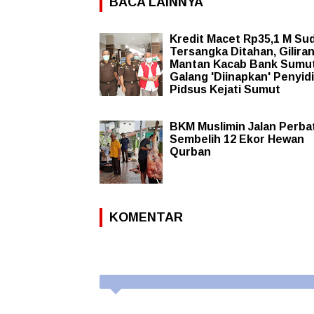
BACA LAINNYA
Kredit Macet Rp35,1 M Su
Tersangka Ditahan, Gilira
Mantan Kacab Bank Sumu
Galang 'Diinapkan' Penyid
Pidsus Kejati Sumut
BKM Muslimin Jalan Perba
Sembelih 12 Ekor Hewan
Qurban
KOMENTAR