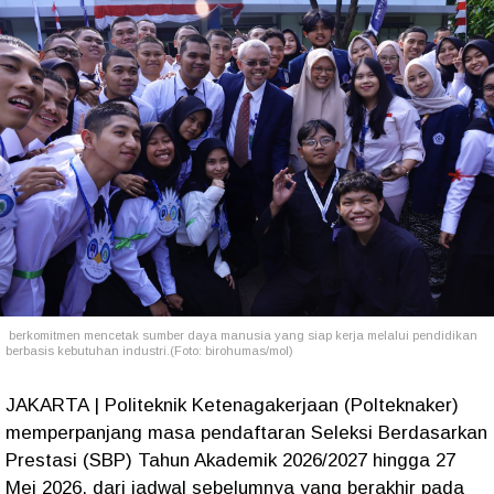
berkomitmen mencetak sumber daya manusia yang siap kerja melalui pendidikan
berbasis kebutuhan industri.(Foto: birohumas/mol)
JAKARTA | Politeknik Ketenagakerjaan (Polteknaker)
memperpanjang masa pendaftaran Seleksi Berdasarkan
Prestasi (SBP) Tahun Akademik 2026/2027 hingga 27
Mei 2026, dari jadwal sebelumnya yang berakhir pada