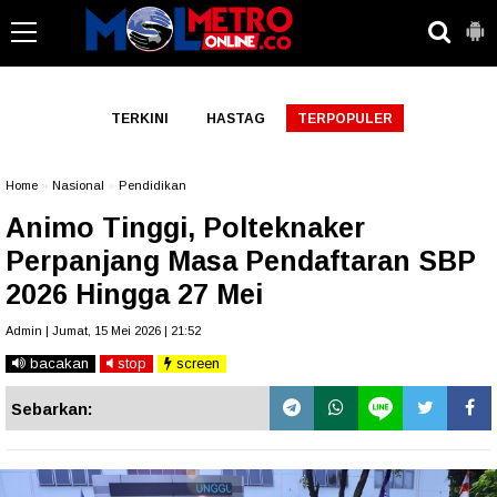
-->
TERKINI
HASTAG
TERPOPULER
Home
»
Nasional
»
Pendidikan
Animo Tinggi, Polteknaker
Perpanjang Masa Pendaftaran SBP
2026 Hingga 27 Mei
Admin | Jumat, 15 Mei 2026 | 21:52
bacakan
stop
screen
Sebarkan: