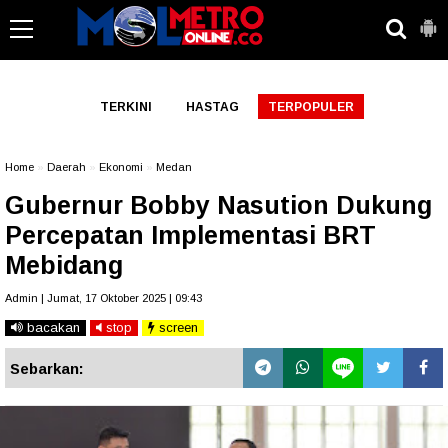
-->
TERKINI
HASTAG
TERPOPULER
Home
»
Daerah
»
Ekonomi
»
Medan
Gubernur Bobby Nasution Dukung
Percepatan Implementasi BRT
Mebidang
Admin | Jumat, 17 Oktober 2025 | 09:43
bacakan
stop
screen
Sebarkan: