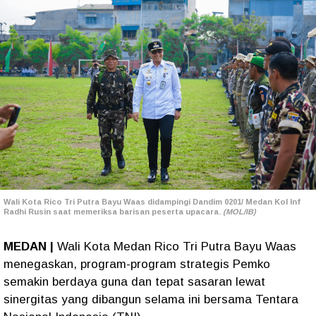
Wali Kota Rico Tri Putra Bayu Waas didampingi Dandim 0201/ Medan Kol Inf
Radhi Rusin saat memeriksa barisan peserta upacara.
(MOL/IB)
MEDAN |
Wali Kota Medan Rico Tri Putra Bayu Waas
menegaskan, program-program strategis Pemko
semakin berdaya guna dan tepat sasaran lewat
sinergitas yang dibangun selama ini bersama Tentara