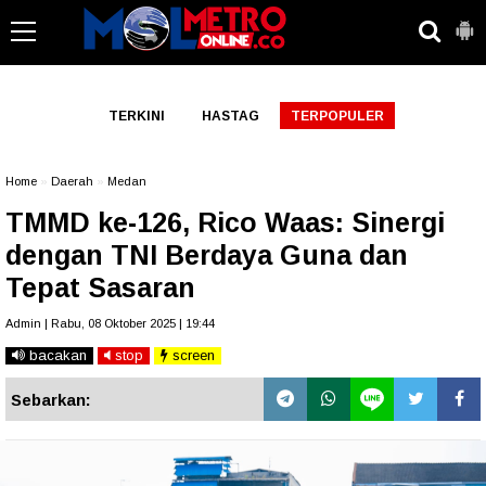
-->
TERKINI
HASTAG
TERPOPULER
Home
»
Daerah
»
Medan
TMMD ke-126, Rico Waas: Sinergi
dengan TNI Berdaya Guna dan
Tepat Sasaran
Admin | Rabu, 08 Oktober 2025 | 19:44
bacakan
stop
screen
Sebarkan: