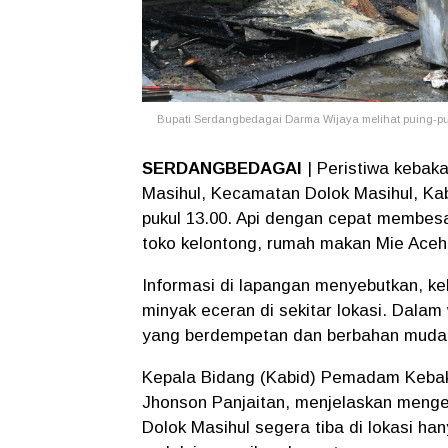
Bupati Serdangbedagai Darma Wijaya melihat puing-pui
SERDANGBEDAGAI
| Peristiwa kebak
Masihul, Kecamatan Dolok Masihul, Ka
pukul 13.00. Api dengan cepat membesa
toko kelontong, rumah makan Mie Aceh, s
Informasi di lapangan menyebutkan, ke
minyak eceran di sekitar lokasi. Dalam
yang berdempetan dan berbahan mudah
Kepala Bidang (Kabid) Pemadam Keba
Jhonson Panjaitan, menjelaskan menge
Dolok Masihul segera tiba di lokasi h