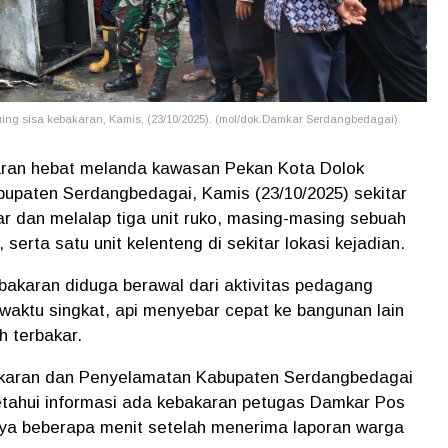
ng sisa kebakaran, Kamis, (23/10/2025). (mol/dok.Damkar Serdangbedagai).
aran hebat melanda kawasan Pekan Kota Dolok
bupaten Serdangbedagai, Kamis (23/10/2025) sekitar
r dan melalap tiga unit ruko, masing-masing sebuah
erta satu unit kelenteng di sekitar lokasi kejadian.
bakaran diduga berawal dari aktivitas pedagang
 waktu singkat, api menyebar cepat ke bangunan lain
 terbakar.
karan dan Penyelamatan Kabupaten Serdangbedagai
tahui informasi ada kebakaran petugas Damkar Pos
anya beberapa menit setelah menerima laporan warga