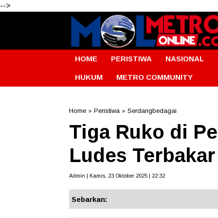
-->
HOME
PERISTIWA
NASIONAL
HUKUM
METRO COMMUNITY
Home
»
Peristiwa
»
Serdangbedagai
Tiga Ruko di P
Ludes Terbakar
Admin | Kamis, 23 Oktober 2025 | 22:32
Sebarkan: