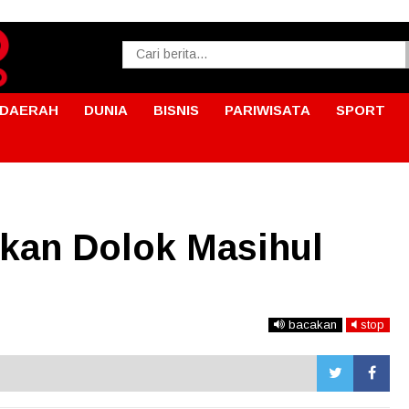
DAERAH
DUNIA
BISNIS
PARIWISATA
SPORT
ekan Dolok Masihul
bacakan
stop