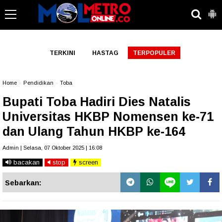
-->
TERKINI
HASTAG
TERPOPULER
Home
»
Pendidikan
»
Toba
Bupati Toba Hadiri Dies Natalis
Universitas HKBP Nomensen ke-71
dan Ulang Tahun HKBP ke-164
Admin | Selasa, 07 Oktober 2025 | 16:08
bacakan
stop
screen
Sebarkan: