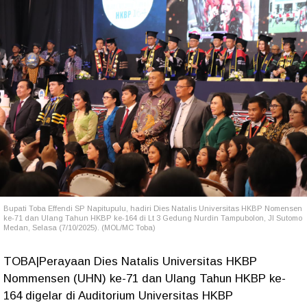
Bupati Toba Effendi SP Napitupulu, hadiri Dies Natalis Universitas HKBP Nomensen
ke-71 dan Ulang Tahun HKBP ke-164 di Lt 3 Gedung Nurdin Tampubolon, Jl Sutomo
Medan, Selasa (7/10/2025). (MOL/MC Toba)
TOBA|Perayaan Dies Natalis Universitas HKBP
Nommensen (UHN) ke-71 dan Ulang Tahun HKBP ke-
164 digelar di Auditorium Universitas HKBP