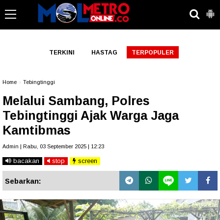
-->
TERKINI
HASTAG
TERPOPULER
Home
»
Tebingtinggi
Melalui Sambang, Polres
Tebingtinggi Ajak Warga Jaga
Kamtibmas
Admin | Rabu, 03 September 2025 | 12:23
bacakan
stop
screen
Sebarkan: