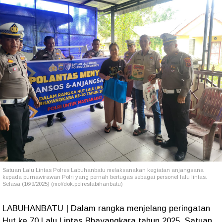
Satuan Lalu Lintas Polres Labuhanbatu melaksanakan kegiatan anjangsana
kepada purnawirawan Polri yang pernah bertugas sebagai personel lalu lintas.
Selasa (16/9/2025) (mol/dok.polreslabihanbatu)
LABUHANBATU | Dalam rangka menjelang peringatan
Hut ke 70 Lalu Lintas Bhayangkara tahun 2025, Satuan