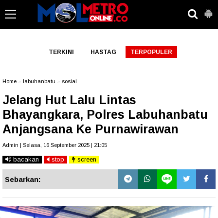
-->
TERKINI
HASTAG
TERPOPULER
Home
»
labuhanbatu
»
sosial
Jelang Hut Lalu Lintas
Bhayangkara, Polres Labuhanbatu
Anjangsana Ke Purnawirawan
Admin | Selasa, 16 September 2025 | 21:05
bacakan
stop
screen
Sebarkan: