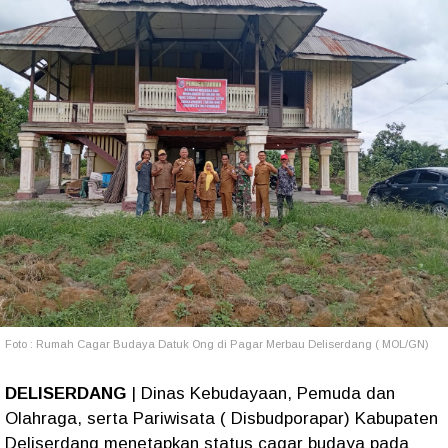
Foto : Rumah Cagar Budaya Datuk Ong di Pagar Merbau Deliserdang ( MOL/GN)
DELISERDANG
| Dinas Kebudayaan, Pemuda dan
Olahraga, serta Pariwisata ( Disbudporapar) Kabupaten
Deliserdang menetapkan status cagar budaya pada