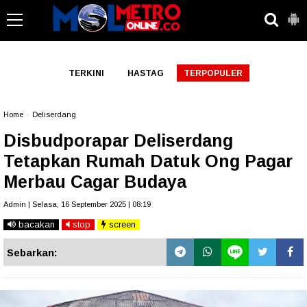
-->
TERKINI
HASTAG
TERPOPULER
Home
»
Deliserdang
Disbudporapar Deliserdang
Tetapkan Rumah Datuk Ong Pagar
Merbau Cagar Budaya
Admin | Selasa, 16 September 2025 | 08:19
bacakan
stop
screen
Sebarkan: