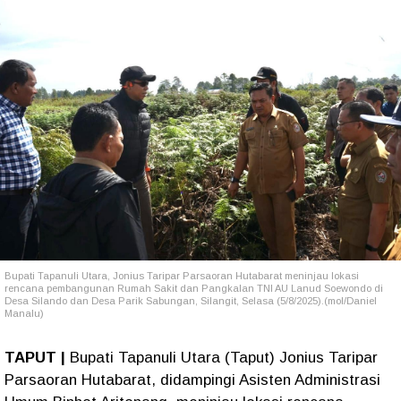
Bupati Tapanuli Utara, Jonius Taripar Parsaoran Hutabarat meninjau lokasi
rencana pembangunan Rumah Sakit dan Pangkalan TNI AU Lanud Soewondo di
Desa Silando dan Desa Parik Sabungan, Silangit, Selasa (5/8/2025).(mol/Daniel
Manalu)
TAPUT |
Bupati Tapanuli Utara (Taput) Jonius Taripar
Parsaoran Hutabarat, didampingi Asisten Administrasi