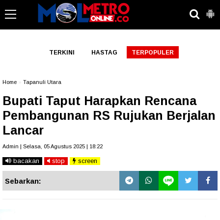
-->
TERKINI
HASTAG
TERPOPULER
Home
»
Tapanuli Utara
Bupati Taput Harapkan Rencana
Pembangunan RS Rujukan Berjalan
Lancar
Admin | Selasa, 05 Agustus 2025 | 18:22
bacakan
stop
screen
Sebarkan: