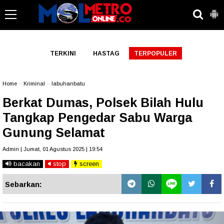
-->
TERKINI
HASTAG
TERPOPULER
Home
»
Kriminal
»
labuhanbatu
Berkat Dumas, Polsek Bilah Hulu
Tangkap Pengedar Sabu Warga
Gunung Selamat
Admin | Jumat, 01 Agustus 2025 | 19:54
bacakan
stop
screen
Sebarkan: