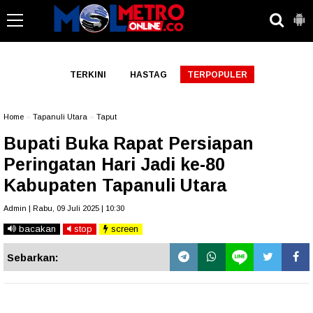
-->
TERKINI
HASTAG
TERPOPULER
Home
»
Tapanuli Utara
»
Taput
Bupati Buka Rapat Persiapan
Peringatan Hari Jadi ke-80
Kabupaten Tapanuli Utara
Admin | Rabu, 09 Juli 2025 | 10:30
bacakan
stop
screen
Sebarkan: