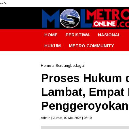
-->
HOME
PERISTIWA
NASIONAL
HUKUM
METRO COMMUNITY
Home
»
Serdangbedagai
Proses Hukum d
Lambat, Empat 
Penggeroyokan 
Admin | Jumat, 02 Mei 2025 | 08:10