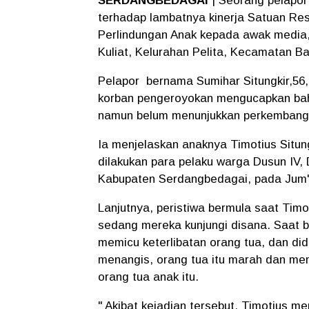
SERDANGBEDAGAI
| Seorang pelapo
terhadap lambatnya kinerja Satuan Res
Perlindungan Anak kepada awak media,Ka
Kuliat, Kelurahan Pelita, Kecamatan Ba
Pelapor bernama Sumihar Situngkir,56,
korban pengeroyokan mengucapkan bahw
namun belum menunjukkan perkembangan
Ia menjelaskan anaknya Timotius Situn
dilakukan para pelaku warga Dusun IV
Kabupaten Serdangbedagai, pada Jum'a
Lanjutnya, peristiwa bermula saat Tim
sedang mereka kunjungi disana. Saat b
memicu keterlibatan orang tua, dan d
menangis, orang tua itu marah dan mem
orang tua anak itu.
" Akibat kejadian tersebut, Timotius m