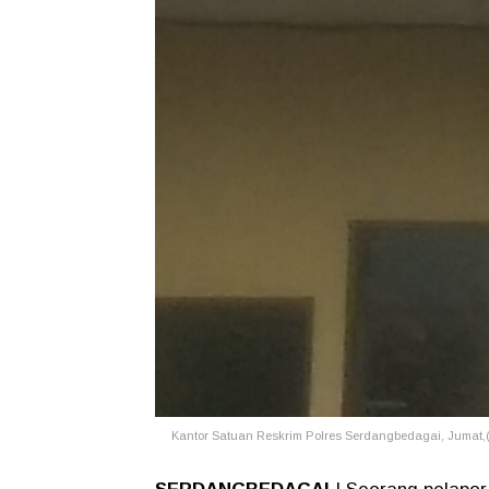
Kantor Satuan Reskrim Polres Serdangbedagai, Jumat,(