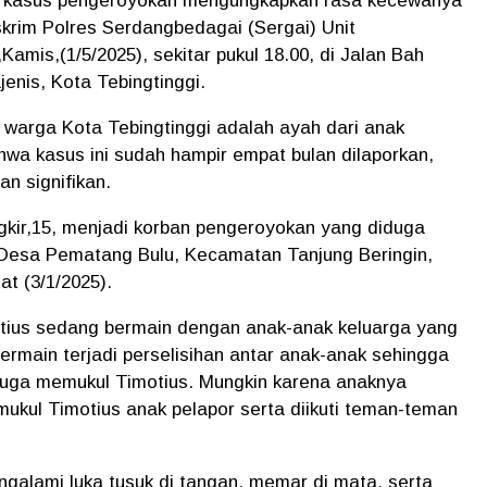
r kasus pengeroyokan mengungkapkan rasa kecewanya
krim Polres Serdangbedagai (Sergai) Unit
mis,(1/5/2025), sekitar pukul 18.00, di Jalan Bah
jenis, Kota Tebingtinggi.
 warga Kota Tebingtinggi adalah ayah dari anak
a kasus ini sudah hampir empat bulan dilaporkan,
 signifikan.
gkir,15, menjadi korban pengeroyokan yang diduga
, Desa Pematang Bulu, Kecamatan Tanjung Beringin,
t (3/1/2025).
otius sedang bermain dengan anak-anak keluarga yang
ermain terjadi perselisihan antar anak-anak sehingga
iduga memukul Timotius. Mungkin karena anaknya
ukul Timotius anak pelapor serta diikuti teman-teman
engalami luka tusuk di tangan, memar di mata, serta