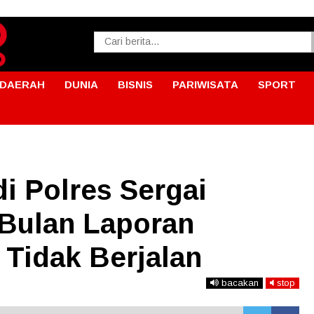
DAERAH
DUNIA
BISNIS
PARIWISATA
SPORT
i Polres Sergai
Bulan Laporan
Tidak Berjalan
bacakan
stop