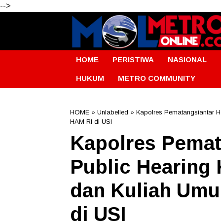
-->
HOME
PERISTIWA
NASIONAL
HUKUM
METRO COMMUNITY
HOME
» Unlabelled » Kapolres Pematangsiantar H
HAM RI di USI
Kapolres Pemat
Public Hearing 
dan Kuliah Um
di USI