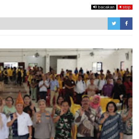
bacakan
stop