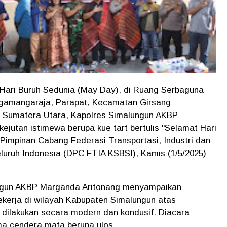
Hari Buruh Sedunia (May Day), di Ruang Serbaguna
ngamangaraja, Parapat, Kecamatan Girsang
, Sumatera Utara, Kapolres Simalungun AKBP
ejutan istimewa berupa kue tart bertulis "Selamat Hari
Pimpinan Cabang Federasi Transportasi, Industri dan
luruh Indonesia (DPC FTIA KSBSI), Kamis (1/5/2025)
ngun AKBP Marganda Aritonang menyampaikan
pekerja di wilayah Kabupaten Simalungun atas
 dilakukan secara modern dan kondusif. Diacara
ma cendera mata berupa ulos