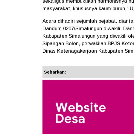
sekaligus membuktikan harmonisnya h
masyarakat, khususnya kaum buruh," Uj
Acara dihadiri sejumlah pejabat, dian
Dandum 0207/Simalungun diwakili Danra
Kabupaten Simalungun yang diwakili o
Sipangan Bolon, perwakilan BPJS Kete
Dinas Ketenagakerjaan Kabupaten Sim
Sebarkan: