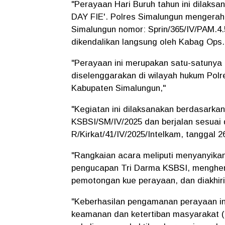
"Perayaan Hari Buruh tahun ini dilaks
DAY FIE'. Polres Simalungun mengerahk
Simalungun nomor: Sprin/365/IV/PAM.4.
dikendalikan langsung oleh Kabag Ops.
"Perayaan ini merupakan satu-satunya 
diselenggarakan di wilayah hukum Polre
Kabupaten Simalungun,"
"Kegiatan ini dilaksanakan berdasark
KSBSI/SM/IV/2025 dan berjalan sesuai 
R/Kirkat/41/IV/2025/Intelkam, tanggal 26
"Rangkaian acara meliputi menyanyika
pengucapan Tri Darma KSBSI, mengheni
pemotongan kue perayaan, dan diakhir
"Keberhasilan pengamanan perayaan in
keamanan dan ketertiban masyarakat (