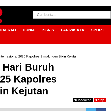
DAERAH
DUNIA
BISNIS
PARIWISATA
SPORT
nternasional 2025 Kapolres Simalungun Bikin Kejutan
 Hari Buruh
025 Kapolres
in Kejutan
bacakan
stop