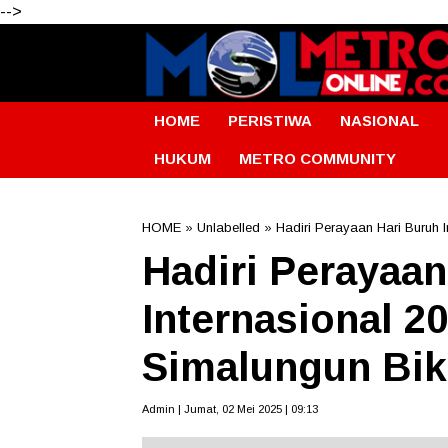
-->
HOME
PERISTIWA
NASIONAL
HUKUM
METRO COMMUNITY
HOME
» Unlabelled » Hadiri Perayaan Hari Buruh I
Hadiri Perayaan
Internasional 2
Simalungun Bik
Admin | Jumat, 02 Mei 2025 | 09:13