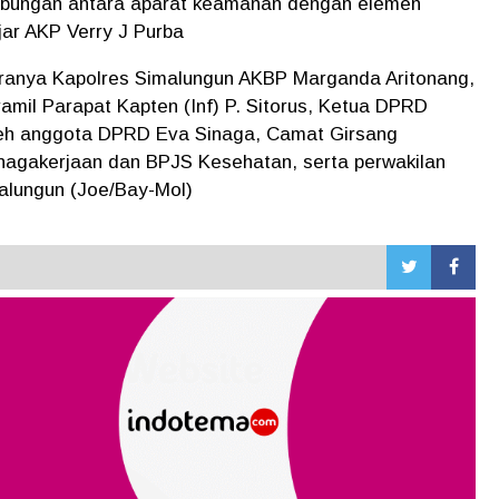
ubungan antara aparat keamanan dengan elemen
ar AKP Verry J Purba
taranya Kapolres Simalungun AKBP Marganda Aritonang,
mil Parapat Kapten (Inf) P. Sitorus, Ketua DPRD
leh anggota DPRD Eva Sinaga, Camat Girsang
nagakerjaan dan BPJS Kesehatan, serta perwakilan
alungun (Joe/Bay-Mol)