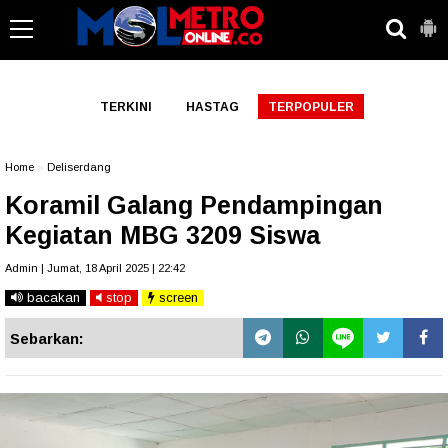
-->
TERKINI
HASTAG
TERPOPULER
Home
»
Deliserdang
Koramil Galang Pendampingan
Kegiatan MBG 3209 Siswa
Admin | Jumat, 18 April 2025 | 22:42
bacakan
stop
screen
Sebarkan: