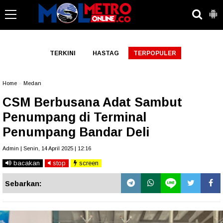
-->
TERKINI
HASTAG
TERPOPULER
Home
»
Medan
CSM Berbusana Adat Sambut
Penumpang di Terminal
Penumpang Bandar Deli
Admin | Senin, 14 April 2025 | 12:16
bacakan
stop
screen
Sebarkan: