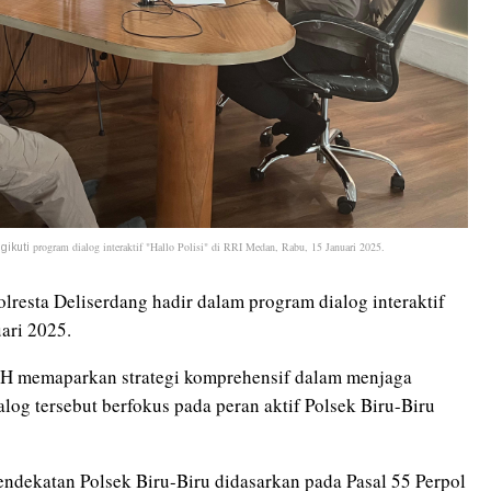
program dialog interaktif "Hallo Polisi" di RRI Medan, Rabu, 15 Januari 2025.
ngikuti
olresta Deliserdang hadir dalam program dialog interaktif
ari 2025.
 SH memaparkan strategi komprehensif dalam menjaga
log tersebut berfokus pada peran aktif Polsek Biru-Biru
ndekatan Polsek Biru-Biru didasarkan pada Pasal 55 Perpol