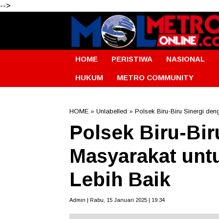
-->
HOME
PERISTIWA
NASIONAL
HUKUM
METRO COMMUNITY
HOME
» Unlabelled » Polsek Biru-Biru Sinergi d
Polsek Biru-Bir
Masyarakat un
Lebih Baik
Admin | Rabu, 15 Januari 2025 | 19:34