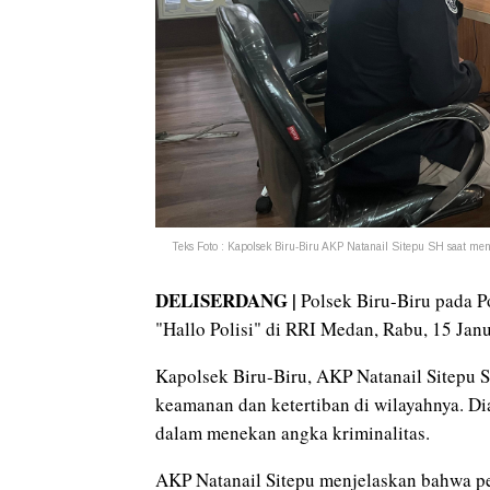
Teks Foto : Kapolsek Biru-Biru AKP Natanail Sitepu SH saat me
DELISERDANG |
Polsek Biru-Biru pada P
"Hallo Polisi" di RRI Medan, Rabu, 15 Janu
Kapolsek Biru-Biru, AKP Natanail Sitepu
keamanan dan ketertiban di wilayahnya. Dia
dalam menekan angka kriminalitas.
AKP Natanail Sitepu menjelaskan bahwa pe