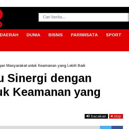
DAERAH
DUNIA
BISNIS
PARIWISATA
SPORT
engan Masyarakat untuk Keamanan yang Lebih Baik
u Sinergi dengan
tuk Keamanan yang
bacakan
stop