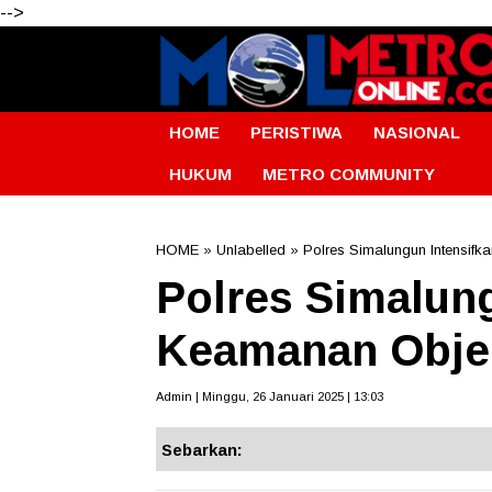
-->
HOME
PERISTIWA
NASIONAL
HUKUM
METRO COMMUNITY
HOME
» Unlabelled » Polres Simalungun Intensif
Polres Simalung
Keamanan Obje
Admin | Minggu, 26 Januari 2025 | 13:03
Sebarkan: