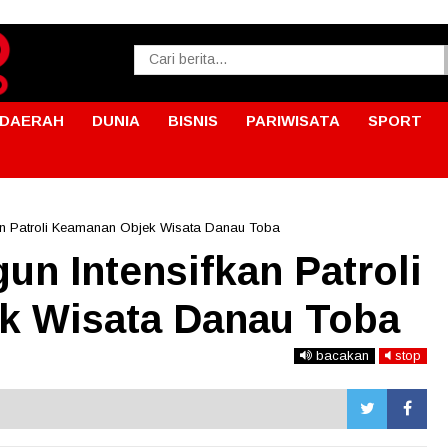
DAERAH
DUNIA
BISNIS
PARIWISATA
SPORT
kan Patroli Keamanan Objek Wisata Danau Toba
un Intensifkan Patroli
k Wisata Danau Toba
bacakan
stop