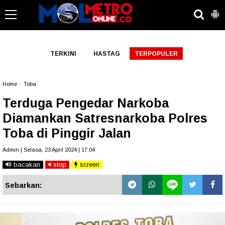
-->
TERKINI
HASTAG
TERPOPULER
Home
»
Toba
Terduga Pengedar Narkoba
Diamankan Satresnarkoba Polres
Toba di Pinggir Jalan
Admin | Selasa, 23 April 2024 | 17:04
bacakan
stop
screen
Sebarkan: