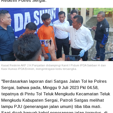
Reskrim Polres Sergai.
Kasat Reskrim AKP J.H.Panjaitan didampingi Kanit I Pidum IPDA Sakban H dan
Kasi Humas IPDA Brimen, mengintrogasi kedu tersangka.
"Berdasarkan laporan dari Satgas Jalan Tol ke Polres
Sergai, bahwa pada, Minggu 9 Juli 2023 Pkl 04.58,
tepatnya di Pintu Tol Teluk Mengkudu Kecamatan Teluk
Mengkudu Kabupaten Sergai, Patroli Satgas melihat
lampu PJU (penerangan jalan umum) tiba tiba mati.
Saat dicek banyak kabel penerangan jalan terputus, di