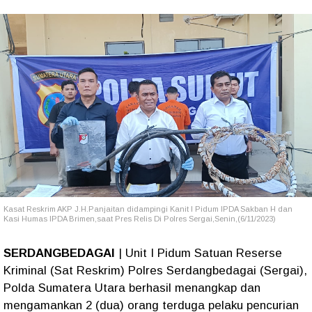
Kasat Reskrim AKP J.H.Panjaitan didampingi Kanit I Pidum IPDA Sakban H dan
Kasi Humas IPDA Brimen,saat Pres Relis Di Polres Sergai,Senin,(6/11/2023)
SERDANGBEDAGAI
| Unit I Pidum Satuan Reserse
Kriminal (Sat Reskrim) Polres Serdangbedagai (Sergai),
Polda Sumatera Utara berhasil menangkap dan
mengamankan 2 (dua) orang terduga pelaku pencurian